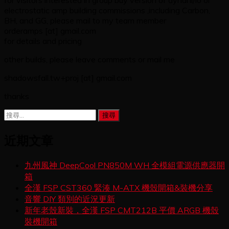
electrostatic amp building commissions ,including Carbon,
BH, and GG, please mail to my team member
orderamps [at] gmail.com
for details and pricing
other builds, please leave comments or mail me
shadowsfall.tw+proj [at] gmail.com
thanks
搜
尋
關
近期文章
鍵
字:
九州風神 DeepCool PN850M WH 全模組電源供應器開
箱
全漢 FSP CST360 緊湊 M-ATX 機殼開箱&裝機分享
音響 DIY 類別的近況更新
新年老殼新裝，全漢 FSP CMT212B 平價 ARGB 機殼
裝機開箱