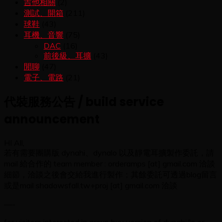
吉他相關
(2)
測試、開箱
(211)
球鞋
(43)
耳機、音響
(75)
DAC
(16)
前後級、耳擴
(43)
閒聊
(47)
電子、電路
(21)
代裝服務公告 / build service
announcement
HI All,
若有需要團購版 dynahi、dynalo 以及靜電耳擴製作委託，請
mail 給合作的 team member : orderamps [at] gmail.com 洽談
細節，洽談之後會交給我進行製作；其餘委託可透過blog留言
或是mail shadowsfall.tw+proj [at] gmail.com 洽談
—-
for visitors interested in group buy version of dynahi/lo or