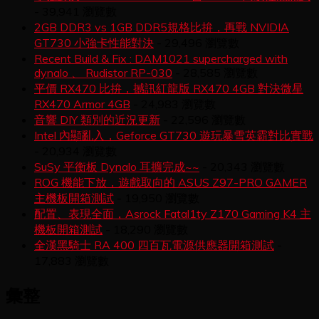
- 39,941 瀏覽數
2GB DDR3 vs 1GB DDR5規格比拚，再戰 NVIDIA
GT730 小強卡性能對決
- 29,496 瀏覽數
Recent Build & Fix : DAM1021 supercharged with
dynalo 、 Rudistor RP-030
- 28,585 瀏覽數
平價 RX470 比拚，撼訊紅龍版 RX470 4GB 對決微星
RX470 Armor 4GB
- 24,983 瀏覽數
音響 DIY 類別的近況更新
- 22,596 瀏覽數
Intel 內顯亂入，Geforce GT730 遊玩暴雪英霸對比實戰
- 20,934 瀏覽數
SuSy 平衡板 Dynalo 耳擴完成~~
- 20,343 瀏覽數
ROG 機能下放，遊戲取向的 ASUS Z97-PRO GAMER
主機板開箱測試
- 19,950 瀏覽數
配置、表現全面，Asrock Fatal1ty Z170 Gaming K4 主
機板開箱測試
- 18,290 瀏覽數
全漢黑騎士 RA 400 四百瓦電源供應器開箱測試
-
17,883 瀏覽數
彙整