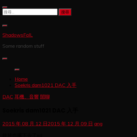
Skip
to
搜
content
尋
關
鍵
ShadowsFaIL
字:
Some random stuff
Home
Soekris dam1021 DAC 入手
DAC
耳機、音響
閒聊
Soekris dam1021 DAC 入手
2015 年 08 月 12 日
2015 年 12 月 09 日
ang
終於也撂下去了xd