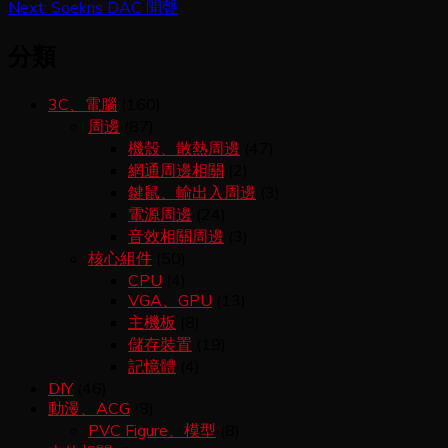
章
Next:
Soekris DAC 開聲
導
分類
覽
3C、電腦
(160)
周邊
(87)
機殼、散熱周邊
(47)
網通周邊相關
(2)
鍵鼠、輸出入周邊
(3)
電源周邊
(24)
音效相關周邊
(3)
核心組件
(50)
CPU
(4)
VGA、GPU
(13)
主機板
(8)
儲存裝置
(19)
記憶體
(4)
DIY
(46)
動漫、ACG
(8)
PVC Figure、模型
(8)