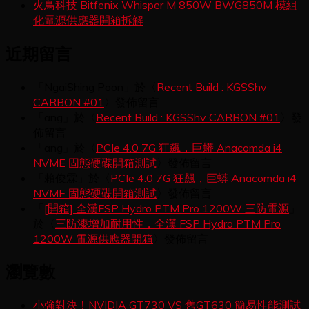
火鳥科技 Bitfenix Whisper M 850W BWG850M 模組
化電源供應器開箱拆解
近期留言
「
NgaiShing Poon
」於〈
Recent Build : KGSShv
CARBON #01
〉發佈留言
「
ang
」於〈
Recent Build : KGSShv CARBON #01
〉發
佈留言
「
ang
」於〈
PCIe 4.0 7G 狂飆，巨蟒 Anacomda i4
NVME 固態硬碟開箱測試
〉發佈留言
「
賴俊霖
」於〈
PCIe 4.0 7G 狂飆，巨蟒 Anacomda i4
NVME 固態硬碟開箱測試
〉發佈留言
「
[開箱] 全漢FSP Hydro PTM Pro 1200W 三防電源
」
於〈
三防漆增加耐用性，全漢 FSP Hydro PTM Pro
1200W 電源供應器開箱
〉發佈留言
瀏覽數
小強對決！NVIDIA GT730 VS 舊GT630 簡易性能測試